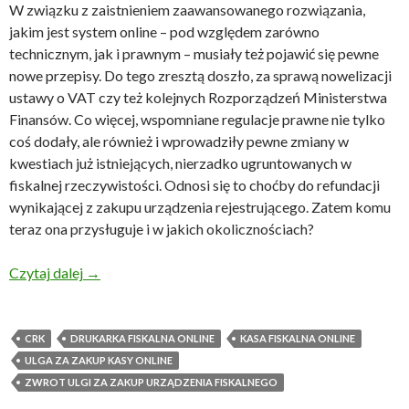
W związku z zaistnieniem zaawansowanego rozwiązania,
jakim jest system online – pod względem zarówno
technicznym, jak i prawnym – musiały też pojawić się pewne
nowe przepisy. Do tego zresztą doszło, za sprawą nowelizacji
ustawy o VAT czy też kolejnych Rozporządzeń Ministerstwa
Finansów. Co więcej, wspomniane regulacje prawne nie tylko
coś dodały, ale również i wprowadziły pewne zmiany w
kwestiach już istniejących, nierzadko ugruntowanych w
fiskalnej rzeczywistości. Odnosi się to choćby do refundacji
wynikającej z zakupu urządzenia rejestrującego. Zatem komu
teraz ona przysługuje i w jakich okolicznościach?
Co się stało z ulgą za zakup urządzenia fiskalnego 
Czytaj dalej
→
CRK
DRUKARKA FISKALNA ONLINE
KASA FISKALNA ONLINE
ULGA ZA ZAKUP KASY ONLINE
ZWROT ULGI ZA ZAKUP URZĄDZENIA FISKALNEGO