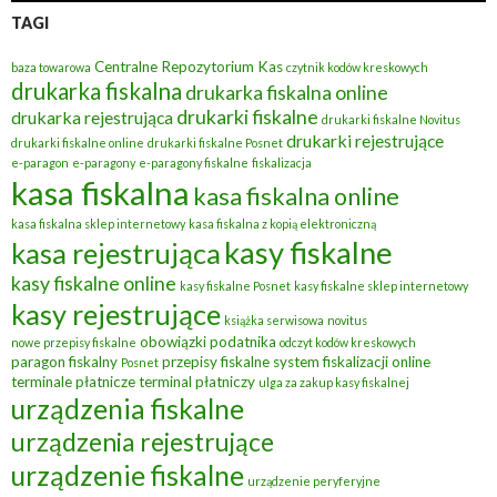
TAGI
Centralne Repozytorium Kas
baza towarowa
czytnik kodów kreskowych
drukarka fiskalna
drukarka fiskalna online
drukarki fiskalne
drukarka rejestrująca
drukarki fiskalne Novitus
drukarki rejestrujące
drukarki fiskalne online
drukarki fiskalne Posnet
e-paragon
e-paragony
e-paragony fiskalne
fiskalizacja
kasa fiskalna
kasa fiskalna online
kasa fiskalna sklep internetowy
kasa fiskalna z kopią elektroniczną
kasy fiskalne
kasa rejestrująca
kasy fiskalne online
kasy fiskalne Posnet
kasy fiskalne sklep internetowy
kasy rejestrujące
książka serwisowa
novitus
obowiązki podatnika
nowe przepisy fiskalne
odczyt kodów kreskowych
paragon fiskalny
przepisy fiskalne
system fiskalizacji online
Posnet
terminale płatnicze
terminal płatniczy
ulga za zakup kasy fiskalnej
urządzenia fiskalne
urządzenia rejestrujące
urządzenie fiskalne
urządzenie peryferyjne