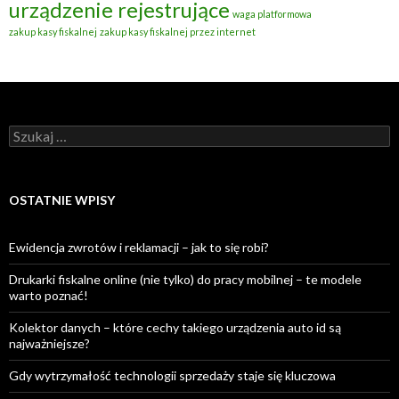
urządzenie rejestrujące
waga platformowa
zakup kasy fiskalnej
zakup kasy fiskalnej przez internet
Szukaj:
OSTATNIE WPISY
Ewidencja zwrotów i reklamacji – jak to się robi?
Drukarki fiskalne online (nie tylko) do pracy mobilnej – te modele
warto poznać!
Kolektor danych – które cechy takiego urządzenia auto id są
najważniejsze?
Gdy wytrzymałość technologii sprzedaży staje się kluczowa