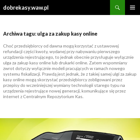
Szukaj
dobrekasy.waw.pl
PRZESKOCZ
MENU
DO
GŁÓWN
TREŚCI
Archiwa tagu: ulga za zakup kasy online
Choć przedsiębiorcy od dawna mogą korzystać z ustawowej
refundacji części kwoty, wydanej przy nabywaniu pierwszego
urządzenia rejestrującego, to jednak obecnie przysługuje wyłącznie
ulga za zakup kasy online lub drukarki online. Zatem wspomniany
zwrot dotyczy wyłącznie modeli pracujących w ramach nowego
systemu fiskalizacji. Prawdą jest jednak, że z takiej samej ulgi za zakup
kasy online mogą skorzystać przedsiębiorcy zobligowani przez
przepisy do wcześniejszej wymiany technologii starego typu na
urządzenia rejestrujące nowej generacji, komunikujące się przez
internet z Centralnym Repozytorium Kas.