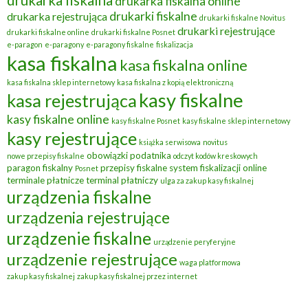
drukarka fiskalna
drukarka fiskalna online
drukarki fiskalne
drukarka rejestrująca
drukarki fiskalne Novitus
drukarki rejestrujące
drukarki fiskalne online
drukarki fiskalne Posnet
e-paragon
e-paragony
e-paragony fiskalne
fiskalizacja
kasa fiskalna
kasa fiskalna online
kasa fiskalna sklep internetowy
kasa fiskalna z kopią elektroniczną
kasy fiskalne
kasa rejestrująca
kasy fiskalne online
kasy fiskalne Posnet
kasy fiskalne sklep internetowy
kasy rejestrujące
książka serwisowa
novitus
obowiązki podatnika
nowe przepisy fiskalne
odczyt kodów kreskowych
paragon fiskalny
przepisy fiskalne
system fiskalizacji online
Posnet
terminale płatnicze
terminal płatniczy
ulga za zakup kasy fiskalnej
urządzenia fiskalne
urządzenia rejestrujące
urządzenie fiskalne
urządzenie peryferyjne
urządzenie rejestrujące
waga platformowa
zakup kasy fiskalnej
zakup kasy fiskalnej przez internet