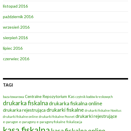
listopad 2016
październik 2016
wrzesień 2016
sierpień 2016
lipiec 2016
czerwiec 2016
TAGI
Centralne Repozytorium Kas
baza towarowa
czytnik kodów kreskowych
drukarka fiskalna
drukarka fiskalna online
drukarki fiskalne
drukarka rejestrująca
drukarki fiskalne Novitus
drukarki rejestrujące
drukarki fiskalne online
drukarki fiskalne Posnet
e-paragon
e-paragony
e-paragony fiskalne
fiskalizacja
kasa fiskalna
kasa fiskalna online