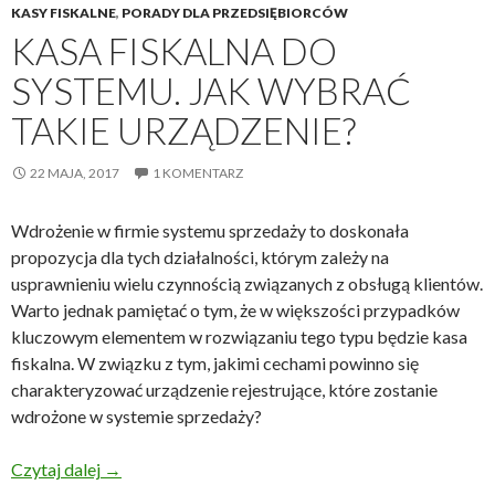
KASY FISKALNE
,
PORADY DLA PRZEDSIĘBIORCÓW
KASA FISKALNA DO
SYSTEMU. JAK WYBRAĆ
TAKIE URZĄDZENIE?
22 MAJA, 2017
1 KOMENTARZ
Wdrożenie w firmie systemu sprzedaży to doskonała
propozycja dla tych działalności, którym zależy na
usprawnieniu wielu czynnością związanych z obsługą klientów.
Warto jednak pamiętać o tym, że w większości przypadków
kluczowym elementem w rozwiązaniu tego typu będzie kasa
fiskalna. W związku z tym, jakimi cechami powinno się
charakteryzować urządzenie rejestrujące, które zostanie
wdrożone w systemie sprzedaży?
Kasa fiskalna do systemu. Jak wybrać takie urządze
Czytaj dalej
→