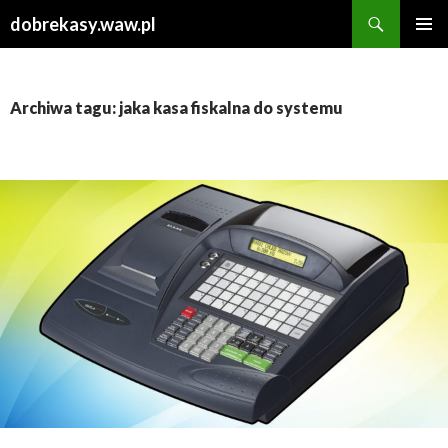
Szukaj
dobrekasy.waw.pl
PRZESKOCZ
MENU
DO
GŁÓWN
TREŚCI
Archiwa tagu: jaka kasa fiskalna do systemu