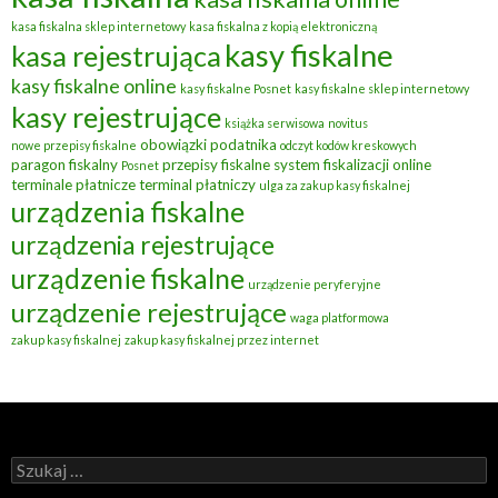
kasa fiskalna sklep internetowy
kasa fiskalna z kopią elektroniczną
kasy fiskalne
kasa rejestrująca
kasy fiskalne online
kasy fiskalne Posnet
kasy fiskalne sklep internetowy
kasy rejestrujące
książka serwisowa
novitus
obowiązki podatnika
nowe przepisy fiskalne
odczyt kodów kreskowych
paragon fiskalny
przepisy fiskalne
system fiskalizacji online
Posnet
terminale płatnicze
terminal płatniczy
ulga za zakup kasy fiskalnej
urządzenia fiskalne
urządzenia rejestrujące
urządzenie fiskalne
urządzenie peryferyjne
urządzenie rejestrujące
waga platformowa
zakup kasy fiskalnej
zakup kasy fiskalnej przez internet
Szukaj: