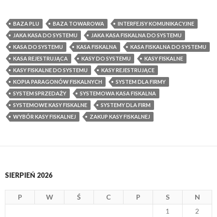
BAZA PLU
BAZA TOWAROWA
INTERFEJSY KOMUNIKACYJNE
JAKA KASA DO SYSTEMU
JAKA KASA FISKALNA DO SYSTEMU
KASA DO SYSTEMU
KASA FISKALNA
KASA FISKALNA DO SYSTEMU
KASA REJESTRUJĄCA
KASY DO SYSTEMU
KASY FISKALNE
KASY FISKALNE DO SYSTEMU
KASY REJESTRUJĄCE
KOPIA PARAGONÓW FISKALNYCH
SYSTEM DLA FIRMY
SYSTEM SPRZEDAŻY
SYSTEMOWA KASA FISKALNA
SYSTEMOWE KASY FISKALNE
SYSTEMY DLA FIRM
WYBÓR KASY FISKALNEJ
ZAKUP KASY FISKALNEJ
SIERPIEŃ 2026
P
W
Ś
C
P
S
N
1
2