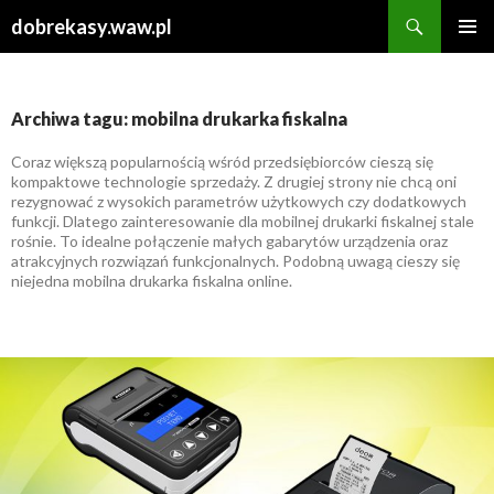
Szukaj
dobrekasy.waw.pl
PRZESKOCZ
MENU
DO
GŁÓWN
TREŚCI
Archiwa tagu: mobilna drukarka fiskalna
Coraz większą popularnością wśród przedsiębiorców cieszą się
kompaktowe technologie sprzedaży. Z drugiej strony nie chcą oni
rezygnować z wysokich parametrów użytkowych czy dodatkowych
funkcji. Dlatego zainteresowanie dla mobilnej drukarki fiskalnej stale
rośnie. To idealne połączenie małych gabarytów urządzenia oraz
atrakcyjnych rozwiązań funkcjonalnych. Podobną uwagą cieszy się
niejedna mobilna drukarka fiskalna online.