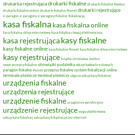
drukarki fiskalne
drukarka rejestrująca
drukarki fiskalne Novitus
drukarki rejestrujące
drukarki fiskalne online
drukarki fiskalne Posnet
e-paragon
e-paragony
e-paragony fiskalne
fiskalizacja
kasa fiskalna
kasa fiskalna online
kasa fiskalna sklep internetowy
kasa fiskalna z kopią elektroniczną
kasy fiskalne
kasa rejestrująca
kasy fiskalne online
kasy fiskalne Posnet
kasy fiskalne sklep internetowy
kasy rejestrujące
książka serwisowa
novitus
obowiązki podatnika
nowe przepisy fiskalne
odczyt kodów kreskowych
paragon fiskalny
przepisy fiskalne
system fiskalizacji online
Posnet
terminale płatnicze
terminal płatniczy
ulga za zakup kasy fiskalnej
urządzenia fiskalne
urządzenia rejestrujące
urządzenie fiskalne
urządzenie peryferyjne
urządzenie rejestrujące
waga platformowa
zakup kasy fiskalnej
zakup kasy fiskalnej przez internet