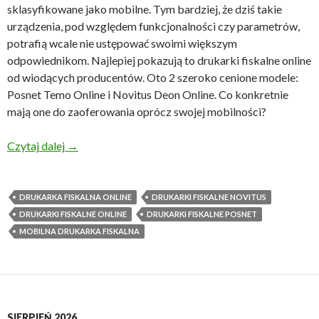
sklasyfikowane jako mobilne. Tym bardziej, że dziś takie
urządzenia, pod względem funkcjonalności czy parametrów,
potrafią wcale nie ustępować swoimi większym
odpowiednikom. Najlepiej pokazują to drukarki fiskalne online
od wiodących producentów. Oto 2 szeroko cenione modele:
Posnet Temo Online i Novitus Deon Online. Co konkretnie
mają one do zaoferowania oprócz swojej mobilności?
Drukarki fiskalne online (nie tylko) do pracy mobiln
Czytaj dalej
→
DRUKARKA FISKALNA ONLINE
DRUKARKI FISKALNE NOVITUS
DRUKARKI FISKALNE ONLINE
DRUKARKI FISKALNE POSNET
MOBILNA DRUKARKA FISKALNA
SIERPIEŃ 2026